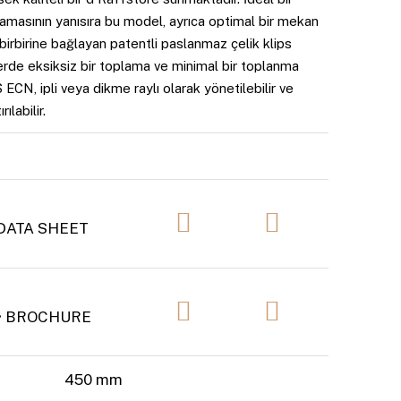
lamasının yanısıra bu model, ayrıca optimal bir mekan
birbirine bağlayan patentli paslanmaz çelik klips
lerde eksiksiz bir toplama ve minimal bir toplanma
 ECN, ipli veya dikme raylı olarak yönetilebilir ve
ılabilir.
• DATA SHEET
B • BROCHURE
450 mm