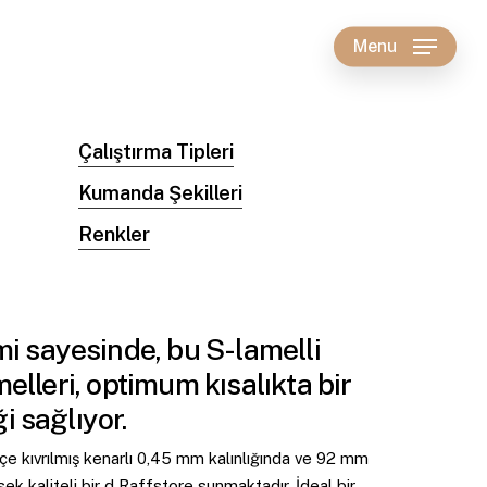
Menu
Çalıştırma Tipleri
Kumanda Şekilleri
Renkler
mi
sayesinde,
bu
S-lamelli
elleri,
optimum
kısalıkta
bir
ği
sağlıyor.
e kıvrılmış kenarlı 0,45 mm kalınlığında ve 92 mm
ksek kaliteli bir d Raffstore sunmaktadır. İdeal bir