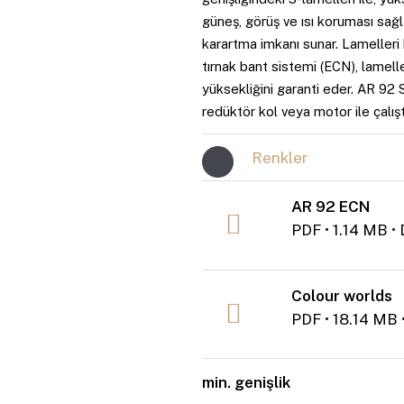
güneş, görüş ve ısı koruması sağ
karartma imkanı sunar. Lamelleri 
tırnak bant sistemi (ECN), lamel
yüksekliğini garanti eder. AR 92 S
redüktör kol veya motor ile çalıştır
Renkler
AR 92 ECN
PDF • 1.14 MB 
Colour worlds
PDF • 18.14 M
min. genişlik