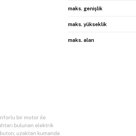
maks. genişlik
maks. yükseklik
maks. alan
nforlu bir motor ile
ahtarı bulunan elektrik
, buton, uzaktan kumanda