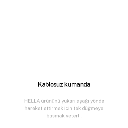
Kablosuz kumanda
HELLA ürününü yukarı aşağı yönde
hareket ettirmek icin tek düğmeye
basmak yeterli.