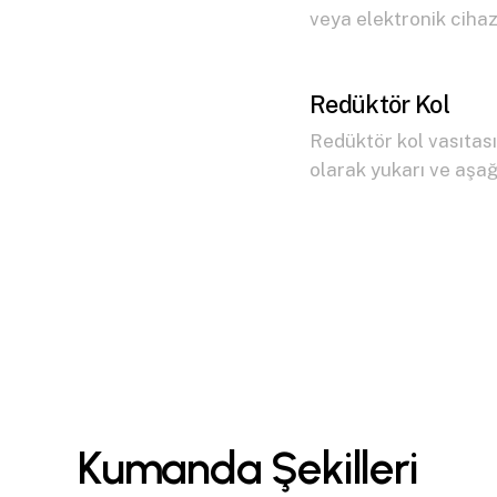
veya elektronik cihazl
Redüktör Kol
Redüktör kol vasıtas
olarak yukarı ve aşağı
K
u
m
a
n
d
a
Ş
e
k
i
l
l
e
r
i