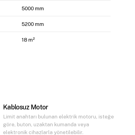
5000 mm
5200 mm
18 m²
Kablosuz Motor
Limit anahtarı bulunan elektrik motoru, isteğe
göre, buton, uzaktan kumanda veya
elektronik cihazlarla yönetilebilir.