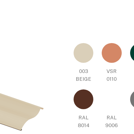
003
VSR
BEIGE
0110
RAL
RAL
8014
9006