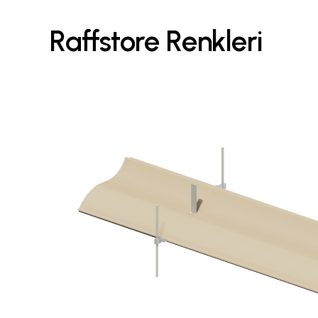
R
a
f
f
s
t
o
r
e
R
e
n
k
l
e
r
i