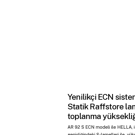
Yenilikçi
ECN
siste
Statik
Raffstore
lam
toplanma
yüksekli
AR 92 S ECN modeli ile HELLA, iç
genişliğindeki S-lamelleri ile, yü