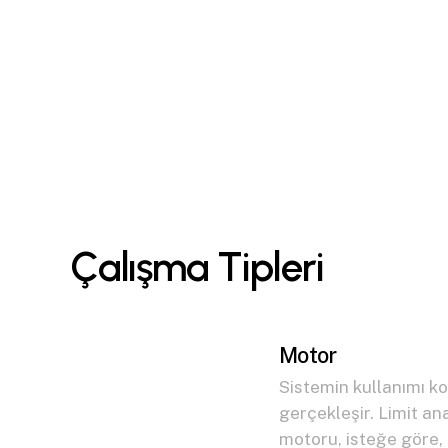
Ç
a
l
ı
ş
m
a
T
i
p
l
e
r
i
Motor
Sistemin kullanımı ko
gerçekleşir. Limit an
motoru, isteğe göre